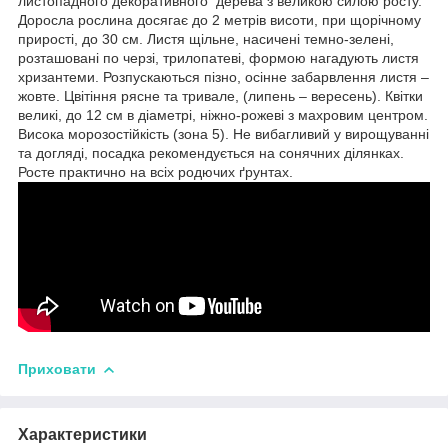
листопадного декоративного дерева з великою силою росту.
Доросла рослина досягає до 2 метрів висоти, при щорічному
прирості, до 30 см. Листя щільне, насичені темно-зелені,
розташовані по черзі, трилопатеві, формою нагадують листя
хризантеми. Розпускаються пізно, осінне забарвлення листя –
жовте. Цвітіння рясне та тривале, (липень – вересень). Квітки
великі, до 12 см в діаметрі, ніжно-рожеві з махровим центром.
Висока морозостійкість (зона 5). Не вибагливий у вирощуванні
та догляді, посадка рекомендується на сонячних ділянках.
Росте практично на всіх родючих ґрунтах.
Приховати
Характеристики