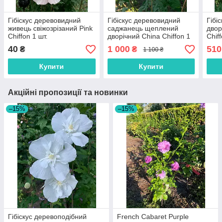
Гібіскус деревовидний
Гібіскус деревовидний
Гібі
живець свіжозрізаний Pink
саджанець щеплений
двор
Chiffon 1 шт.
дворічний China Chiffon 1
Chif
шт.
40
1 000
510
₴
₴
1 100 ₴
Купити
Купити
Акційні пропозиції та новинки
–15%
–15%
Гібіскус деревоподібний
French Cabaret Purple