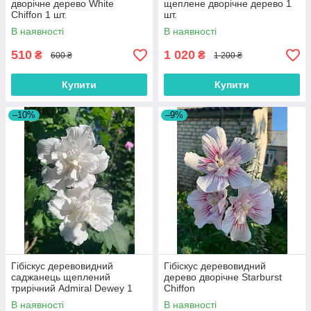
дворічне дерево White
щеплене дворічне дерево 1
Chiffon 1 шт.
шт.
В наявності
В наявності
510
1 020
₴
₴
600 ₴
1 200 ₴
Купити
Купити
–10%
–9%
Гібіскус деревовидний
Гібіскус деревовидний
саджанець щеплений
дерево дворічне Starburst
трирічний Admiral Dewey 1
Chiffon
шт.
В наявності
В наявності