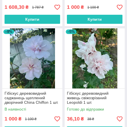
1 608,30
1 000
₴
₴
1 787 ₴
1 100 ₴
Купити
Купити
–9%
–5%
Гібіскус деревовидний
Гібіскус деревовидний
саджанець щеплений
живець свіжозрізаний
дворічний China Chiffon 1 шт.
Leopoldi 1 шт.
В наявності
Готово до відправки
1 000
36,10
₴
₴
1 100 ₴
38 ₴