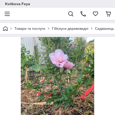
Kvitkova Feya
Товари та послуги
Гібіскуси деревовидні
Саджанець щ