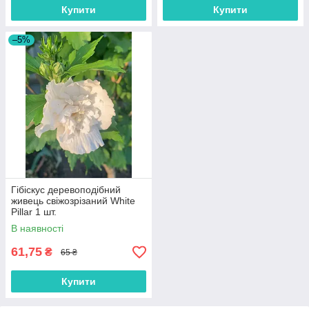
Купити
Купити
–5%
Гібіскус деревоподібний
живець свіжозрізаний White
Pillar 1 шт.
В наявності
61,75
₴
65 ₴
Купити