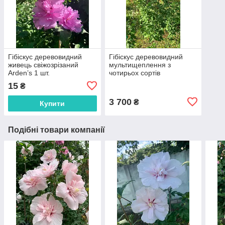
Гібіскус деревовидний
Гібіскус деревовидний
живець свіжозрізаний
мультищеплення з
Arden’s 1 шт.
чотирьох сортів
шестирічне дерево 1 шт.
15
₴
3 700
₴
Купити
Подібні товари компанії