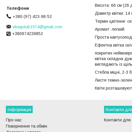
Висота: 66 см (26 
Діаметр квітки: 14 
+380 (97) 423-98-52
Термін цвітіння: с
vikagolub1974@gmail.com
Аромат: легкий
+380974239852
Проста кактусопод
Ефектна квітка скл
покритих неймовір
квітка складна дуж
виглядають із щіл
Стебла міцні, 2-3 б
Листя темно-зелен
Квіти розташовуют
Інформація
Контакти для
Про нас
Контакти для 
Повернення та обмін