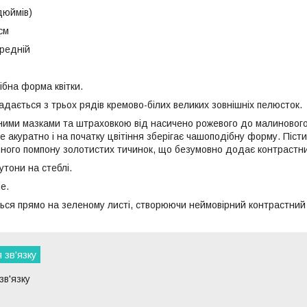
дюймів)
см
ередній
ібна форма квітки.
адається з трьох рядів кремово-білих великих зовнішніх пелюсток.
ними мазками та штраховкою від насичено рожевого до малинового 
е акуратно і на початку цвітіння зберігає чашоподібну форму. Піс
ьного помпону золотистих тичинок, що безумовно додає контрастний
утони на стеблі.
е.
ься прямо на зеленому листі, створюючи неймовірний контрастний
 зв'язку
зв'язку