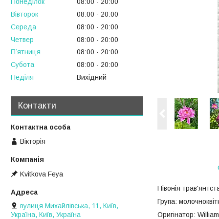
Понеділок
08:00
20:00
Вівторок
08:00
20:00
Середа
08:00
20:00
Четвер
08:00
20:00
Пʼятниця
08:00
20:00
Субота
08:00
20:00
Неділя
Вихідний
Контакти
Вікторія
Kvitkova Feya
Півонія трав'янтст
Група: молочноквітк
вулиця Михайлівська, 11, Київ,
Україна, Київ, Україна
Оригінатор: William