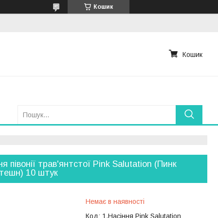
Кошик
Кошик
ня півонії трав'янтстої Pink Salutation (Пинк
тешн) 10 штук
Немає в наявності
Код:
1.Насіння Pink Salutation