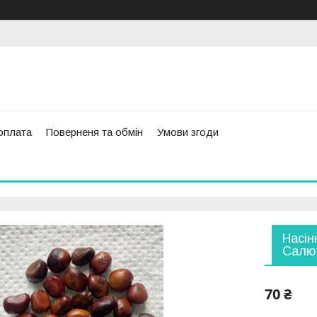
оплата
Поверненя та обмін
Умови згоди
Насін
Салю
70 ₴