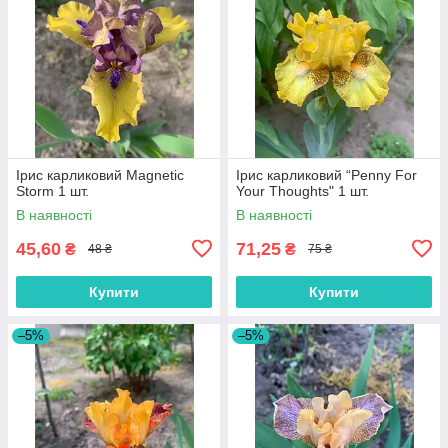
Ірис карликовий Magnetic
Ірис карликовий “Penny For
Storm 1 шт.
Your Thoughts" 1 шт.
В наявності
В наявності
45,60
71,25
₴
₴
48 ₴
75 ₴
Купити
Купити
–5%
–5%