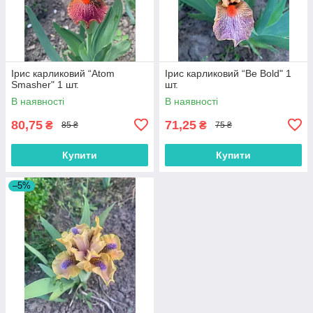
Ірис карликовий “Atom
Ірис карликовий “Be Bold" 1
Smasher" 1 шт.
шт.
В наявності
В наявності
80,75
71,25
₴
₴
85 ₴
75 ₴
Купити
Купити
–5%