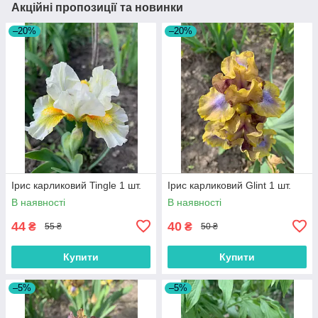
Акційні пропозиції та новинки
–20%
–20%
Ірис карликовий Tingle 1 шт.
Ірис карликовий Glint 1 шт.
В наявності
В наявності
44
40
₴
₴
55 ₴
50 ₴
Купити
Купити
–5%
–5%