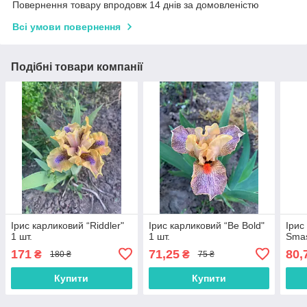
Повернення товару впродовж 14 днів за домовленістю
Всі умови повернення
Подібні товари компанії
Ірис карликовий “Riddler"
Ірис карликовий “Be Bold"
Ірис
1 шт.
1 шт.
Smas
171
71,25
80,
₴
₴
180 ₴
75 ₴
Купити
Купити