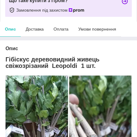
Що таке купити з Пром?
Замовлення під захистом
Опис
Доставка
Оплата
Умови повернення
Опис
Гібіскус деревовидний живець
свіжозрізаний Leopoldi 1 шт.