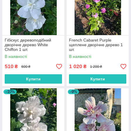
Гібіскус деревоподібний
French Cabaret Purple
дворічне дерево White
щеплене дворічне дерево 1
Chiffon 1 шт.
шт.
В наявності
В наявності
510
1 020
₴
₴
600 ₴
1 200 ₴
Купити
Купити
–10%
–9%