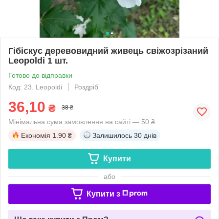
Гібіскус деревовидний живець свіжозрізаний
Leopoldi 1 шт.
Готово до відправки
Код: 23. Leopoldi
Роздріб
36,10
₴
38 ₴
Мінімальна сума замовлення на сайті — 50 ₴
Економія
1.90 ₴
Залишилось
30 днів
Купити
або
Купити з