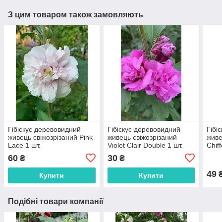
З цим товаром також замовляють
Гібіскус деревовидний
Гібіскус деревовидний
Гібі
живець свіжозрізаний Pink
живець свіжозрізаний
живе
Lace 1 шт.
Violet Clair Doublе 1 шт.
Chif
60
30
₴
₴
49
Купити
Купити
Подібні товари компанії