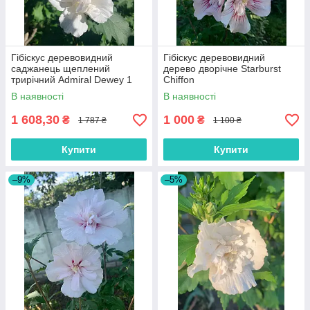
Гібіскус деревовидний
Гібіскус деревовидний
саджанець щеплений
дерево дворічне Starburst
трирічний Admiral Dewey 1
Chiffon
шт.
В наявності
В наявності
1 608,30
1 000
₴
₴
1 787 ₴
1 100 ₴
Купити
Купити
–9%
–5%