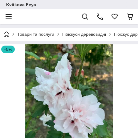
Kvitkova Feya
Товари та послуги
Гібіскуси деревовидні
Гібіскус де
–5%