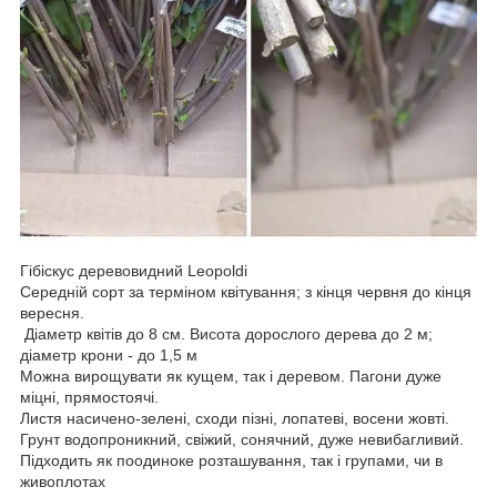
Гібіскус деревовидний Leopoldi
Середній сорт за терміном квітування; з кінця червня до кінця
вересня.
Діаметр квітів до 8 см. Висота дорослого дерева до 2 м;
діаметр крони - до 1,5 м
Можна вирощувати як кущем, так і деревом. Пагони дуже
міцні, прямостоячі.
Листя насичено-зелені, сходи пізні, лопатеві, восени жовті.
Грунт водопроникний, свіжий, сонячний, дуже невибагливий.
Підходить як поодиноке розташування, так і групами, чи в
живоплотах