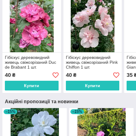
Гібіскус деревовидний
Гібіскус деревовидний
Гібі
живець свіжозрізаний Duc
живець свіжозрізаний Pink
живе
de Brabant 1 шт.
Chiffon 1 шт.
Gian
40
40
35
₴
₴
Купити
Купити
Акційні пропозиції та новинки
–15%
–15%