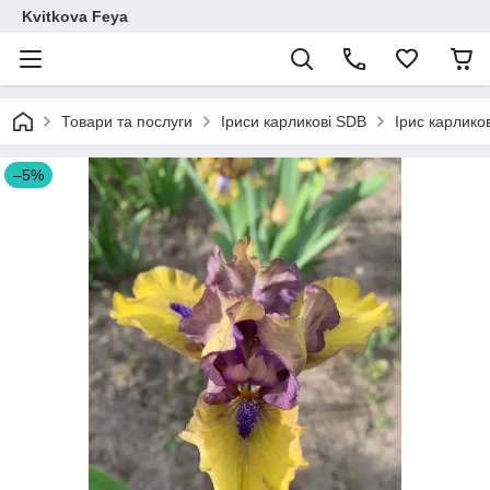
Kvitkova Feya
Товари та послуги
Іриси карликові SDB
Ірис карлико
–5%