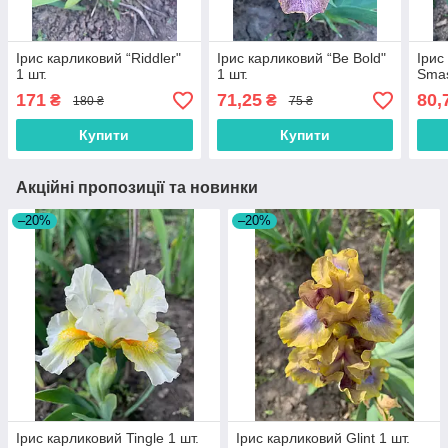
Ірис карликовий “Riddler"
Ірис карликовий “Be Bold"
Ірис
1 шт.
1 шт.
Smas
171
71,25
80,
₴
₴
180 ₴
75 ₴
Купити
Купити
Акційні пропозиції та новинки
–20%
–20%
Ірис карликовий Tingle 1 шт.
Ірис карликовий Glint 1 шт.