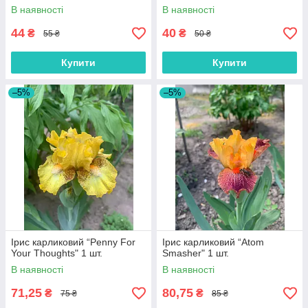
В наявності
В наявності
44
40
₴
₴
55 ₴
50 ₴
Купити
Купити
–5%
–5%
Ірис карликовий “Penny For
Ірис карликовий “Atom
Your Thoughts" 1 шт.
Smasher" 1 шт.
В наявності
В наявності
71,25
80,75
₴
₴
75 ₴
85 ₴