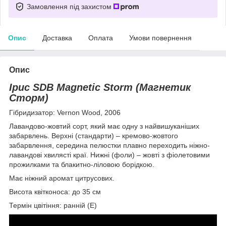
Замовлення під захистом
Опис
Доставка
Оплата
Умови повернення
Опис
Ірис SDB Magnetic Storm (Магнетик
Сторм)
Гібридизатор: Vernon Wood, 2006
Лавандово-жовтий сорт, який має одну з найвишуканіших
забарвлень. Верхні (стандарти) – кремово-жовтого
забарвлення, середина пелюстки плавно переходить ніжно-
лавандові хвилясті краї. Нижні (фоли) – жовті з фіолетовими
прожилками та блакитно-ліловою борідкою.
Має ніжний аромат цитрусових.
Висота квітконоса: до 35 см
Термін цвітіння: ранній (Е)