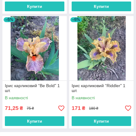
Купити
Купити
–5%
–5%
Ірис карликовий “Be Bold" 1
Ірис карликовий “Riddler" 1
шт.
шт.
В наявності
В наявності
71,25
171
₴
₴
75 ₴
180 ₴
Купити
Купити