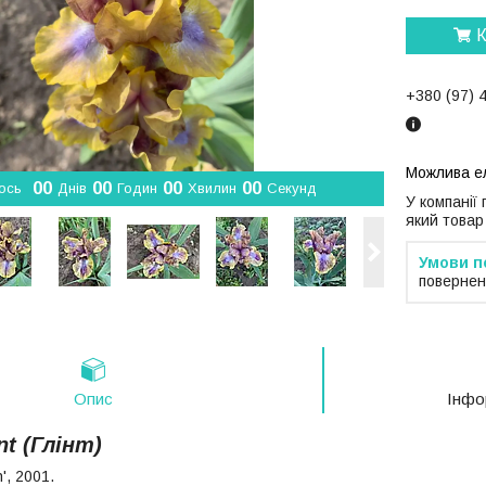
К
+380 (97) 
0
0
0
0
0
0
0
0
ось
Днів
Годин
Хвилин
Секунд
У компанії
який товар
повернен
Опис
Інфо
nt (Глінт)
', 2001.