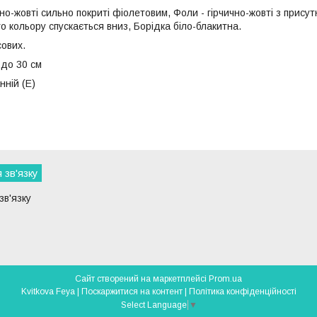
но-жовті сильно покриті фіолетовим, Фоли - гірчично-жовті з прису
 кольору спускається вниз, Борідка біло-блакитна.
ових.
 до 30 см
нній (Е)
 зв'язку
зв'язку
Сайт створений на маркетплейсі
Prom.ua
Kvitkova Feya |
Поскаржитися на контент
|
Політика конфіденційності
Select Language
▼